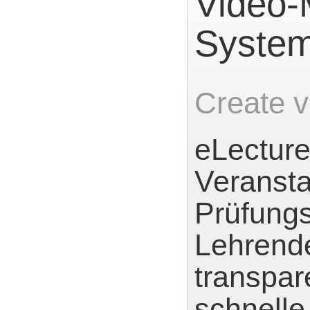
Video
Syste
Create v
eLecture
Veransta
Prüfungs
Lehrende
transpar
schnelle